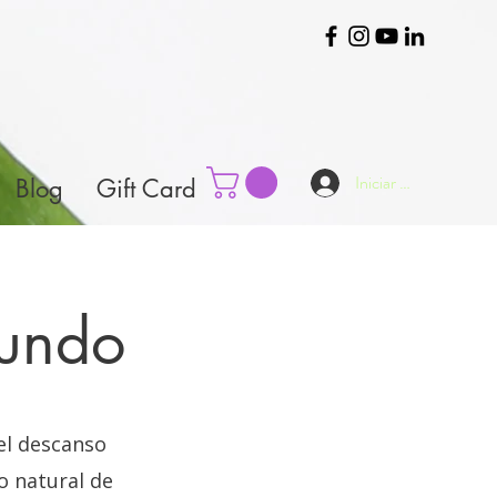
Iniciar sesión
Blog
Gift Card
fundo
el descanso
o natural de